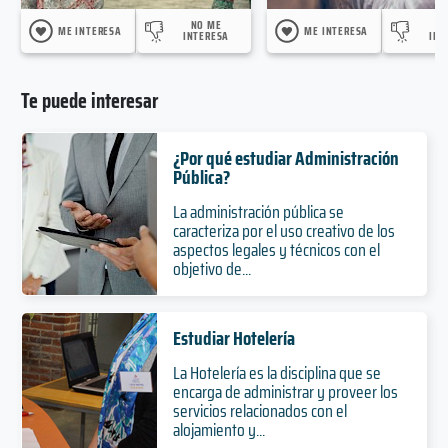
NO ME
N
ME INTERESA
ME INTERESA
INTERESA
INT
Te puede interesar
¿Por qué estudiar Administración
Pública?
La administración pública se
caracteriza por el uso creativo de los
aspectos legales y técnicos con el
objetivo de...
Estudiar Hotelería
La Hotelería es la disciplina que se
encarga de administrar y proveer los
servicios relacionados con el
alojamiento y...