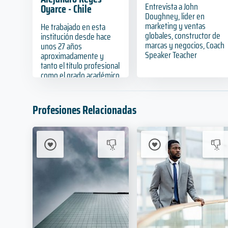
Entrevista a John
Oyarce - Chile
Doughney, lider en
marketing y ventas
He trabajado en esta
globales, constructor de
institución desde hace
marcas y negocios, Coach
unos 27 años
Speaker Teacher
aproximadamente y
tanto el título profesional
como el grado académico
me han entregado
herramientas para
favorecer la gestión que
Profesiones Relacionadas
ha realizado en distintas
unidades.