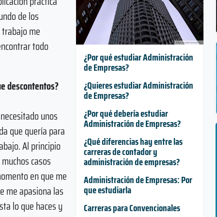
licación práctica
undo de los
i trabajo me
encontrar todo
¿Por qué estudiar Administración
de Empresas?
que descontentos?
¿Quieres estudiar Administración
de Empresas?
¿Por qué debería estudiar
 necesitado unos
Administración de Empresas?
ida que quería para
¿Qué diferencias hay entre las
bajo. Al principio
carreras de contador y
n muchos casos
administración de empresas?
 momento en que me
Administración de Empresas: Por
que estudiarla
ue me apasiona las
usta lo que haces y
Carreras para Convencionales