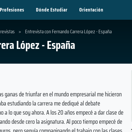
Profesiones
Dónde Estudiar
Orientación
revistas
>
Entrevista con Fernando Carrera López - España
rera López - España
las ganas de triunfar en el mundo empresarial me hicieron
aba estudiando la carrera me dediqué al debate
o a lo que soy ahora. A los 20 años empecé a dar clase de
reando desde cero la asignatura. Al poco tiempo empecé de
eguros, pero seguía compaginando el trabajo con las clases