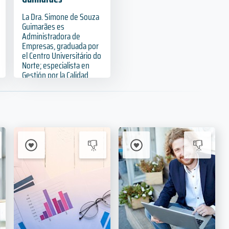
La Dra. Simone de Souza
Guimarães es
Administradora de
Empresas, graduada por
el Centro Universitário do
Norte; especialista en
Gestión por la Calidad
Total por la Universidad
Federal del Amazonas
(Ufam);