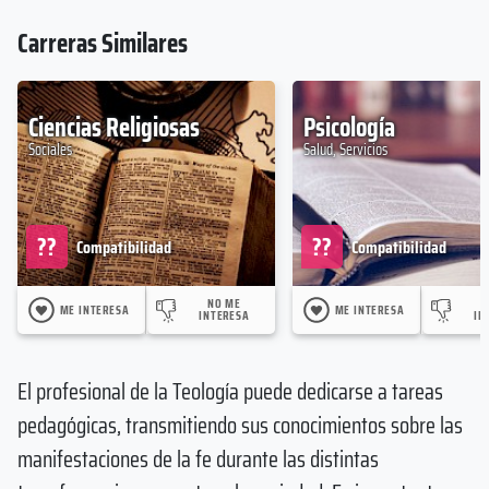
Carreras Similares
Ciencias Religiosas
Psicología
Sociales
Salud, Servicios
??
??
Compatibilidad
Compatibilidad
NO ME
ME INTERESA
ME INTERESA
INTERESA
IN
El profesional de la Teología puede dedicarse a tareas
pedagógicas, transmitiendo sus conocimientos sobre las
manifestaciones de la fe durante las distintas