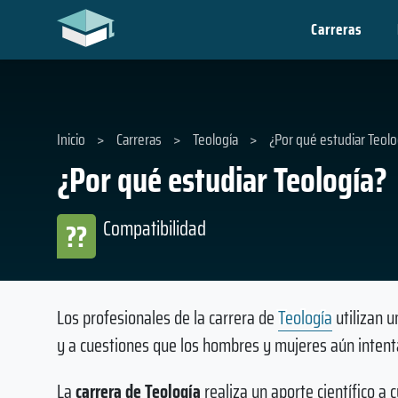
Carreras
Inicio
>
Carreras
>
Teología
>
¿Por qué estudiar Teolo
¿Por qué estudiar Teología?
Compatibilidad
??
Los profesionales de la carrera de
Teología
utilizan u
y a cuestiones que los hombres y mujeres aún intent
La
carrera de Teología
realiza un aporte científico a 