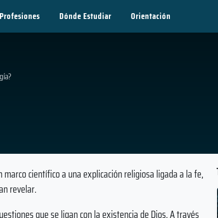
Profesiones
Dónde Estudiar
Orientación
gía?
n marco científico a una explicación religiosa ligada a la fe,
an revelar.
cuestiones que se ligan con la existencia de Dios. A través