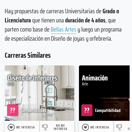
Hay propuestas de carreras Universitarias de
Grado o
Licenciatura
que tienen una
duración de 4 años
, que
parten como base de
Bellas Artes
y luego un programa
de especialización en Diseño de joyas y orfebrería.
Carreras Similares
Diseño de Interiores
Animación
Arte
Arte
??
??
Compatibilidad
Compatibilidad
NO ME
ME INTERESA
ME INTERESA
INTERESA
IN