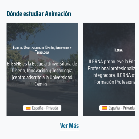
Dónde estudiar Animación
Escuela Universitaria de Diseño, Innovación y
Ilerna
Tecnología
ILERNA promueve la Form
El ESNE es la Escuela Universitaria de
Profesional profesionaliza
Diseño, Innovación y Tecnología
integradora. ILERNA ofr
(centro adscrito a la Universidad
Formación Profesional a
Camilo...
España - Privada
España - Privada
Ver Más