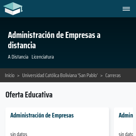
Administración de Empresas a
distancia
A Distancia
Licenciatura
Inicio
>
Universidad Católica Boliviana 'San Pablo'
>
Carreras
Oferta Educativa
Administración de Empresas
Adminis
sin datos
sin datos