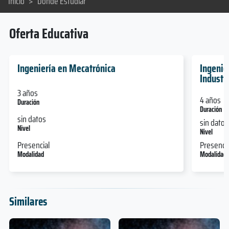
Inicio
>
Dónde Estudiar
Oferta Educativa
Ingeniería en Mecatrónica
Ingenie
Industr
3 años
4 años
Duración
Duración
sin datos
sin datos
Nivel
Nivel
Presencial
Presencia
Modalidad
Modalidad
Similares