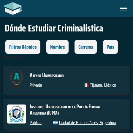
Dónde Estudiar
Criminalística
Filtros Rápidos
Nombre
Carreras
Pais
Resultados
Ateneo Universitario
Privada
Tijuana, México
Instituto Universitario de la Policía Federal
Argentina
(IUPFA)
Pública
Ciudad de Buenos Aires, Argentina