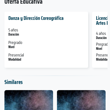
Oferta Educativa
Danza y Dirección Coreográfica
Licenci
Artes E
5 años
4 años
Duración
Duración
Pregrado
Pregrado
Nivel
Nivel
Presencial
Presencia
Modalidad
Modalidad
Similares