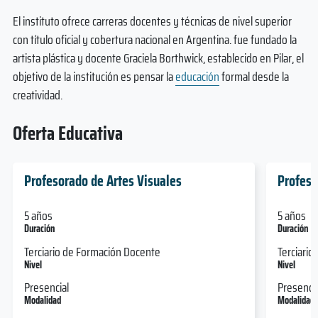
El instituto ofrece carreras docentes y técnicas de nivel superior
con título oficial y cobertura nacional en Argentina. fue fundado la
artista plástica y docente Graciela Borthwick, establecido en Pilar, el
objetivo de la institución es pensar la
educación
formal desde la
creatividad.
Oferta Educativa
Profesorado de Artes Visuales
Profeso
5 años
5 años
Duración
Duración
Terciario de Formación Docente
Terciari
Nivel
Nivel
Presencial
Presencia
Modalidad
Modalidad