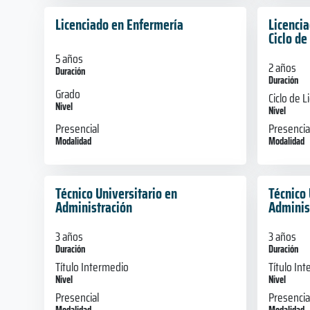
Licenciado en Enfermería
Licencia
Ciclo de
5 años
2 años
Duración
Duración
Grado
Ciclo de L
Nivel
Nivel
Presencial
Presencia
Modalidad
Modalidad
Técnico Universitario en
Técnico 
Administración
Adminis
3 años
3 años
Duración
Duración
Título Intermedio
Título In
Nivel
Nivel
Presencial
Presencia