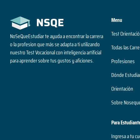
Menu
Test Orientació
NoSeQueEstudiar te ayuda a encontrar la carrera
o la profesion que más se adapta a ti utilizando
Todas las Carre
nuestro Test Vocacional con inteligencia artificial
para aprender sobre tus gustos y aficiones.
Profesiones
Dónde Estudia
Orientación
Sobre Noseque
Para Estudiant
Ingresa a tu c