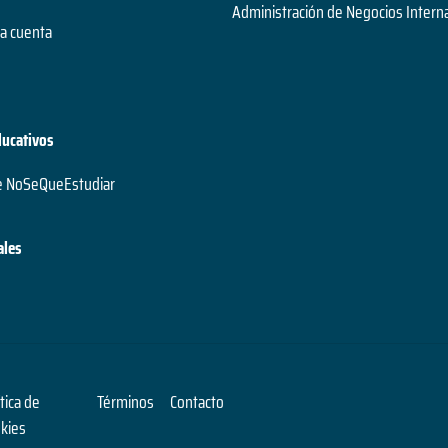
Administración de Negocios Intern
a cuenta
ducativos
e NoSeQueEstudiar
ales
ítica de
Términos
Contacto
kies