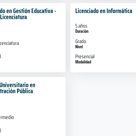
do en Gestión Educativa -
Licenciado en Informática
 Licenciatura
5 años
Duración
Grado
icenciatura
Nivel
Presencial
l
Modalidad
Universitario en
tración Pública
termedio
l