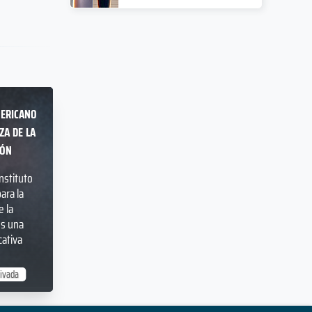
ericano
za de la
ión
Instituto
ara la
 la
es una
cativa
rivada