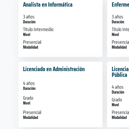
Analista en Informática
Enferme
3 años
3 años
Duración
Duración
Título Intermedio
Título In
Nivel
Nivel
Presencial
Presencia
Modalidad
Modalidad
Licenciado en Administración
Licenci
Pública
4 años
4 años
Duración
Duración
Grado
Grado
Nivel
Nivel
Presencial
Presencia
Modalidad
Modalidad