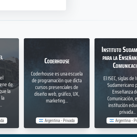
Instituto Sudam
el
para la Enseñan
Coderhouse
Comunicac
Coderhouse es una escuela
el
El ISEC, siglas de 
de programación que dicta
iene de
Sudamericano p
cursos presenciales de
que la
Enseñanza de
diseño web, gráfico, UX,
la
Comunicación, 
marketing...
.
institución edu
privada...
ada
Argentina - Privada
Argentina - P