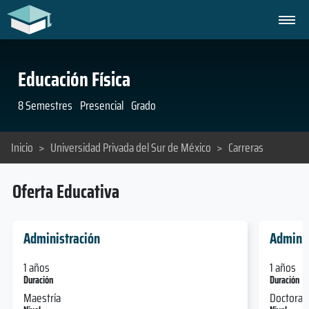
Educación Física
8 Semestres
Presencial
Grado
Inicio
>
Universidad Privada del Sur de México
>
Carreras
Oferta Educativa
Administración
Adminis
1 años
1 años
Duración
Duración
Maestría
Doctorad