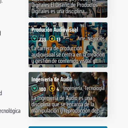
).
Digitales El Diseño de Productos
Digitales es una disciplina...
Produción Audiovisual
d
Arte, Negocios
239
13
La carrera de producción
audiovisual se centra en la creación
y gestión de contenido visual y...
Ingeniería de Audio
Ingeniería, Tecnología
100
4
d
La Ingeniería de Audio es una
disciplina que se encarga de la
manipulación y reproducción del...
ecnológica