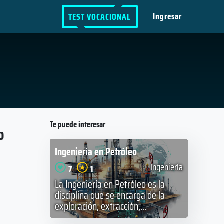
Ingresar
TEST VOCACIONAL
Te puede interesar
o
Ingeniería en Petróleo
Ingeniería
7
1
La Ingeniería en Petróleo es la
disciplina que se encarga de la
exploración, extracción,...