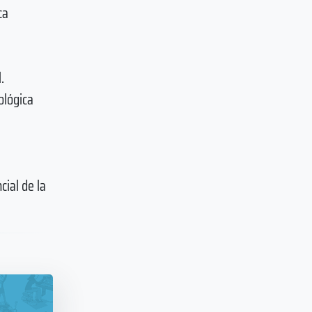
ca
.
ológica
cial de la