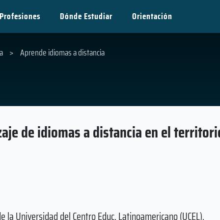
Profesiones
Dónde Estudiar
Orientación
a
>
Aprende idiomas a distancia
aje de idiomas a distancia en el territori
 la Universidad del Centro Educ. Latinoamericano (UCEL).