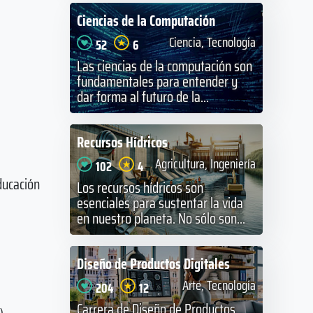
Ciencias de la Computación
Ciencia, Tecnología
52
6
Las ciencias de la computación son
fundamentales para entender y
dar forma al futuro de la...
Recursos Hídricos
Agricultura, Ingeniería
102
4
ducación
Los recursos hídricos son
esenciales para sustentar la vida
en nuestro planeta. No sólo son...
Diseño de Productos Digitales
Arte, Tecnología
204
12
Carrera de Diseño de Productos