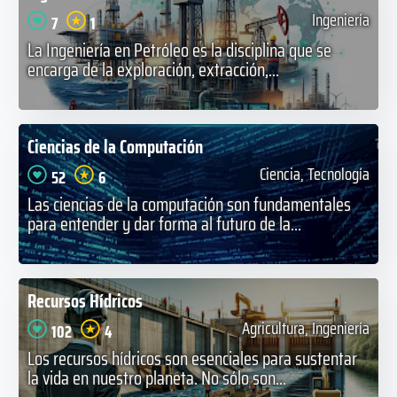
Ingeniería
7
1
La Ingeniería en Petróleo es la disciplina que se
encarga de la exploración, extracción,...
Ciencias de la Computación
Ciencia, Tecnología
52
6
Las ciencias de la computación son fundamentales
para entender y dar forma al futuro de la...
Recursos Hídricos
Agricultura, Ingeniería
102
4
Los recursos hídricos son esenciales para sustentar
la vida en nuestro planeta. No sólo son...