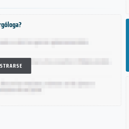
ergóloga?
ISTRARSE