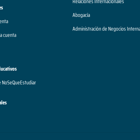
Relaciones Internacionales
es
Abogacía
uenta
Administración de Negocios Intern
a cuenta
ducativos
e NoSeQueEstudiar
ales