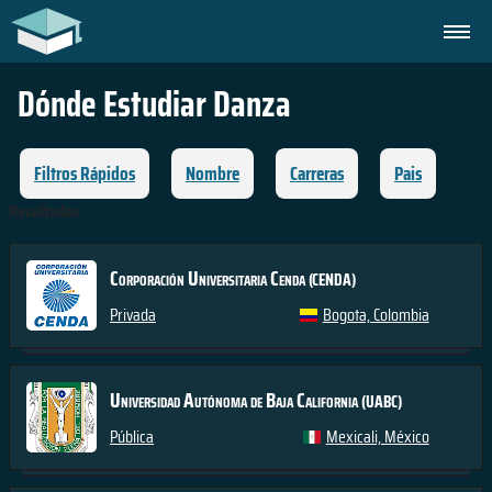
Dónde Estudiar
Danza
Filtros Rápidos
Nombre
Carreras
Pais
Resultados
Corporación Universitaria Cenda
(CENDA)
Privada
Bogota, Colombia
Universidad Autónoma de Baja California
(UABC)
Pública
Mexicali, México