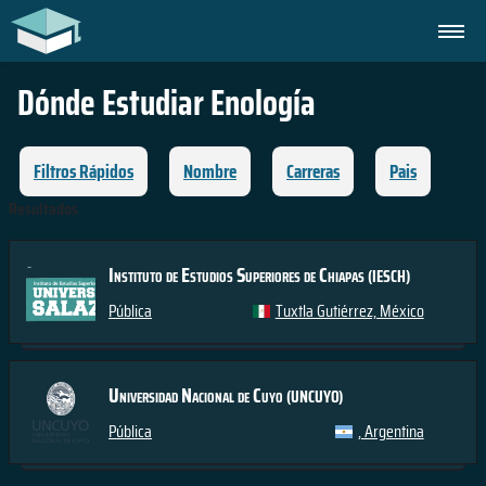
Dónde Estudiar
Enología
Filtros Rápidos
Nombre
Carreras
Pais
Resultados
Instituto de Estudios Superiores de Chiapas
(IESCH)
Pública
Tuxtla Gutiérrez, México
Universidad Nacional de Cuyo
(UNCUYO)
Pública
, Argentina