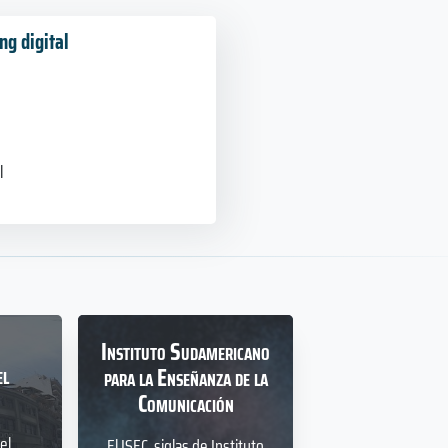
ng digital
l
Instituto Sudamericano
el
para la Enseñanza de la
Comunicación
el
El ISEC, siglas de Instituto