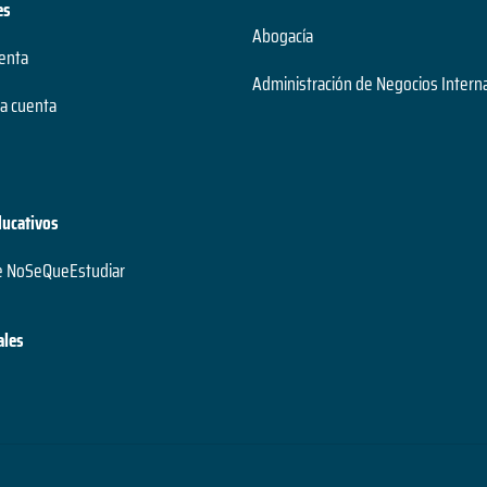
es
Abogacía
uenta
Administración de Negocios Intern
a cuenta
ducativos
e NoSeQueEstudiar
ales