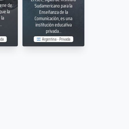
iene de
Sudamericano para la
que la
Enseñanza de la
la
Comunicación, es una
.
institución educativa
privada...
ada
Argentina - Privada