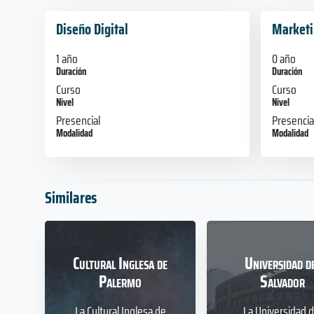
Diseño Digital
Marketi
1 año
0 año
Duración
Duración
Curso
Curso
Nivel
Nivel
Presencial
Presencia
Modalidad
Modalidad
Similares
Cultural Inglesa de
Universidad d
Palermo
Salvador
La Cultural Inglesa de
La Universidad d