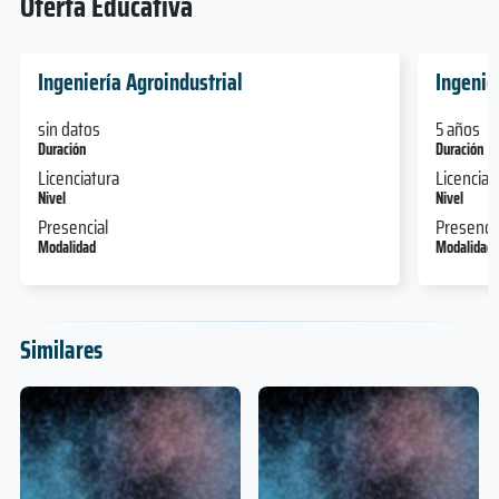
Oferta Educativa
Ingeniería Agroindustrial
Ingenie
sin datos
5 años
Duración
Duración
Licenciatura
Licenciat
Nivel
Nivel
Presencial
Presencia
Modalidad
Modalidad
Similares