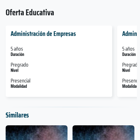
Oferta Educativa
Administración de Empresas
Adminis
5 años
5 años
Duración
Duración
Pregrado
Pregrado
Nivel
Nivel
Presencial
Presencia
Modalidad
Modalidad
Similares