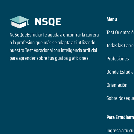
Menu
Test Orientació
NoSeQueEstudiar te ayuda a encontrar la carrera
o la profesion que más se adapta a ti utilizando
Todas las Carre
nuestro Test Vocacional con inteligencia artificial
para aprender sobre tus gustos y aficiones.
Profesiones
Dónde Estudia
Orientación
Sobre Noseque
Para Estudiant
Ingresa a tu c