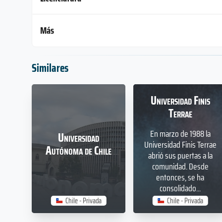
Más
Licenciatura en
Licenciatura 
Administración y Negocios
4 años
Similares
4 años
Derecho
Ingeniería A
Duración
Duración
Licenciatura
Licenciatura
4 años
4 años
Universidad Finis
Nivel
Nivel
Duración
Duración
Terrae
Presencial
Presencial
sin datos
sin datos
Modalidad
Modalidad
Nivel
Nivel
En marzo de 1988 la
Universidad
Presencial
Presencial
Universidad Finis Terrae
Autónoma de Chile
Modalidad
Modalidad
abrió sus puertas a la
comunidad. Desde
entonces, se ha
Ingeniería de
Ingeniería E
consolidado...
Telecomunicaciones
Chile - Privada
Chile - Privada
4 años
4 años
Duración