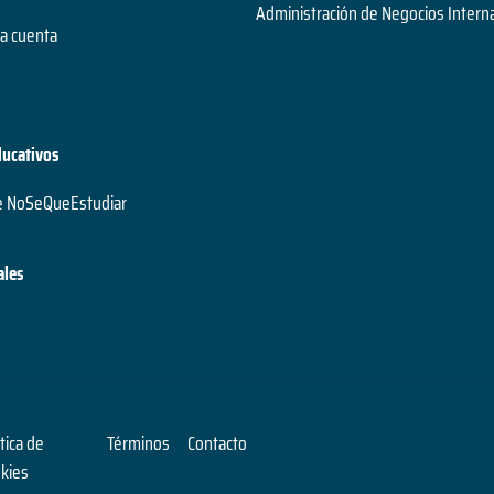
Administración de Negocios Intern
a cuenta
ducativos
e NoSeQueEstudiar
ales
ítica de
Términos
Contacto
kies