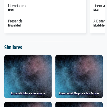
Licenciatura
Licenciat
Nivel
Nivel
Presencial
A Distanc
Modalidad
Modalidad
Similares
Escuela Militar de Ingeniería
Universidad Mayor de San Andrés