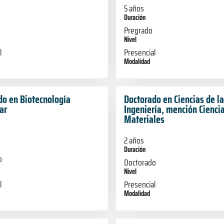
5 años
Duración
Pregrado
Nivel
l
Presencial
Modalidad
do en Biotecnología
Doctorado en Ciencias de la
ar
Ingeniería, mención Ciencia
Materiales
2 años
Duración
o
Doctorado
Nivel
l
Presencial
Modalidad