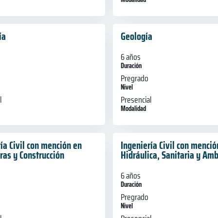
ía
Geología
6 años
Duración
Pregrado
Nivel
l
Presencial
Modalidad
ía Civil con mención en
Ingeniería Civil con menció
ras y Construcción
Hidráulica, Sanitaria y Amb
6 años
Duración
Pregrado
Nivel