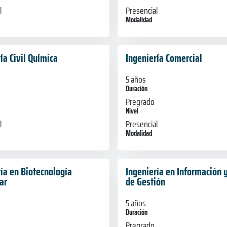
l
Presencial
Modalidad
ía Civil Química
Ingeniería Comercial
5 años
Duración
Pregrado
Nivel
l
Presencial
Modalidad
ía en Biotecnología
Ingeniería en Información y
ar
de Gestión
5 años
Duración
Pregrado