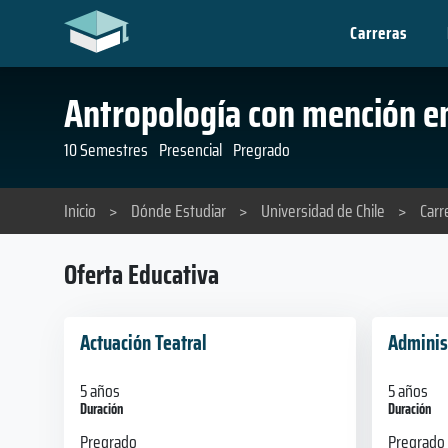
Carreras
Antropología con mención en
10 Semestres
Presencial
Pregrado
Inicio
>
Dónde Estudiar
>
Universidad de Chile
>
Carr
Oferta Educativa
Actuación Teatral
Adminis
5 años
5 años
Duración
Duración
Pregrado
Pregrado