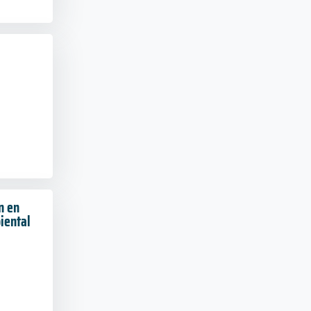
n en
iental