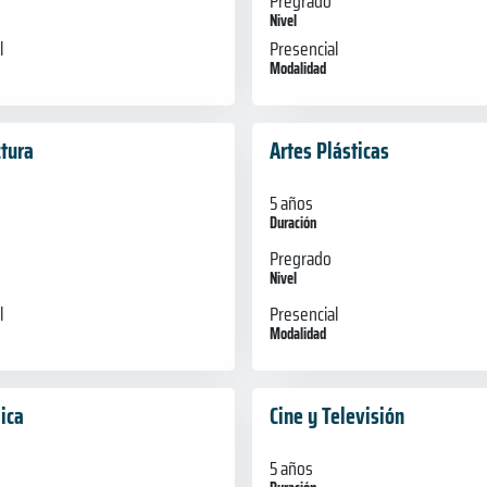
Pregrado
Nivel
l
Presencial
Modalidad
ctura
Artes Plásticas
5 años
Duración
Pregrado
Nivel
l
Presencial
Modalidad
ica
Cine y Televisión
5 años