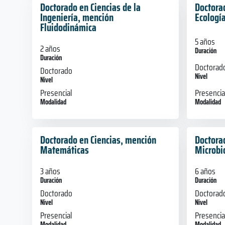
Doctorado en Ciencias de la
Doctora
Ingeniería, mención
Ecología
Fluidodinámica
5 años
2 años
Duración
Duración
Doctorad
Doctorado
Nivel
Nivel
Presencia
Presencial
Modalidad
Modalidad
Doctorado en Ciencias, mención
Doctora
Matemáticas
Microbi
3 años
6 años
Duración
Duración
Doctorado
Doctorad
Nivel
Nivel
Presencial
Presencia
Modalidad
Modalidad