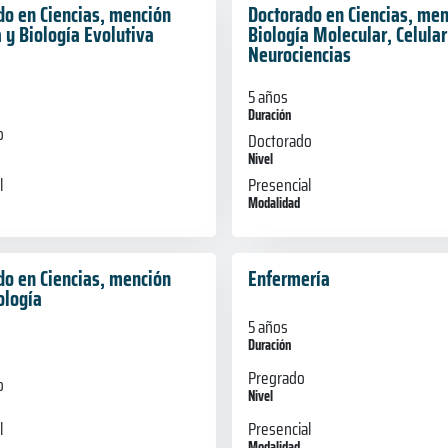
do en Ciencias, mención
Doctorado en Ciencias, men
 y Biología Evolutiva
Biología Molecular, Celular
Neurociencias
5 años
Duración
o
Doctorado
Nivel
l
Presencial
Modalidad
do en Ciencias, mención
Enfermería
ología
5 años
Duración
Pregrado
o
Nivel
Presencial
l
Modalidad