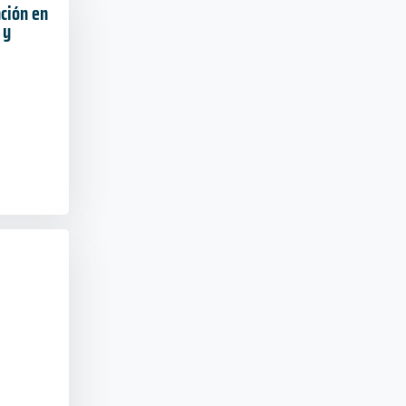
ción en
 y