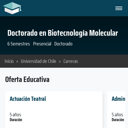
Doctorado en Biotecnología Molecular
6 Semestres
Presencial
Doctorado
Inicio
>
Universidad de Chile
>
Carreras
Oferta Educativa
Actuación Teatral
Adminis
5 años
5 años
Duración
Duración