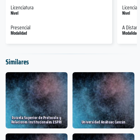
Licenciatura
Licenciat
Nivel
Nivel
Presencial
A Distanc
Modalidad
Modalidad
Similares
Escuela Superior de Protocolo y
Relaciones Institucionales ESPRI
Universidad Anáhuac Cancún