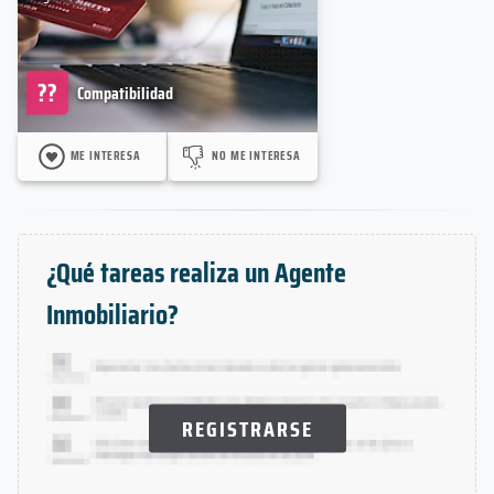
??
Compatibilidad
ME INTERESA
NO ME INTERESA
¿Qué tareas realiza un Agente
Inmobiliario?
REGISTRARSE