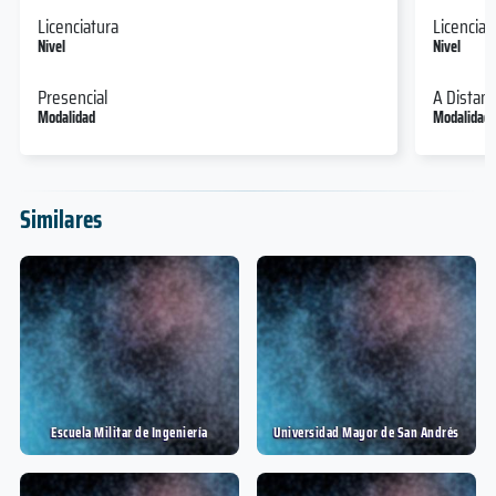
Licenciatura
Licenciat
Nivel
Nivel
Presencial
A Distanc
Modalidad
Modalidad
Similares
Escuela Militar de Ingeniería
Universidad Mayor de San Andrés