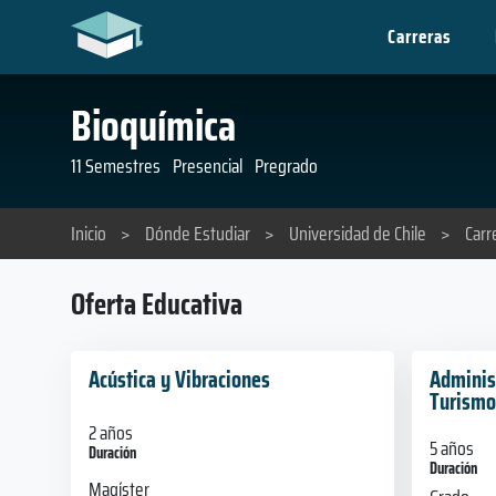
Carreras
Bioquímica
11 Semestres
Presencial
Pregrado
Inicio
>
Dónde Estudiar
>
Universidad de Chile
>
Carr
Oferta Educativa
Acústica y Vibraciones
Adminis
Turismo
2 años
5 años
Duración
Duración
Magíster