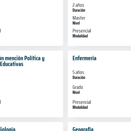
2 años
Duración
Master
Nivel
l
Presencial
Modalidad
ón mención Política y
Enfermería
 Educativas
5 años
Duración
Grado
Nivel
Presencial
l
Modalidad
iología
Geografía