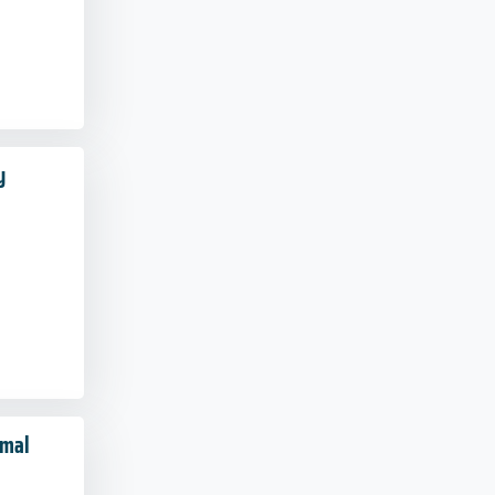
y
imal