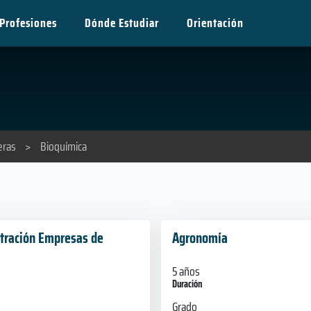
Profesiones
Dónde Estudiar
Orientación
eras
>
Bioquímica
tración Empresas de
Agronomía
5 años
Duración
Grado