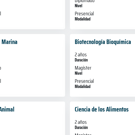
Diplomado
Nivel
l
Presencial
Modalidad
a Marina
Biotecnología Bioquímica
2 años
Duración
o
Magíster
Nivel
l
Presencial
Modalidad
 Animal
Ciencia de los Alimentos
2 años
Duración