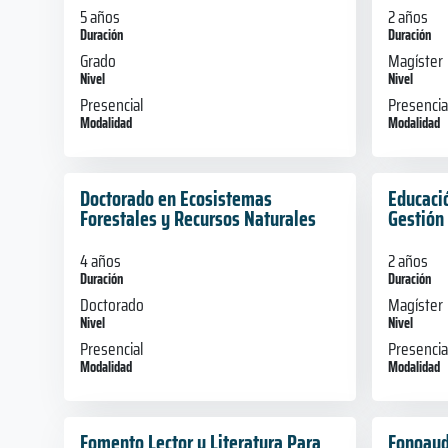
5 años
2 años
Duración
Duración
Grado
Magíster
Nivel
Nivel
Presencial
Presencia
Modalidad
Modalidad
Doctorado en Ecosistemas
Educaci
Forestales y Recursos Naturales
Gestión
4 años
2 años
Duración
Duración
Doctorado
Magíster
Nivel
Nivel
Presencial
Presencia
Modalidad
Modalidad
Fomento Lector y Literatura Para
Fonoaud