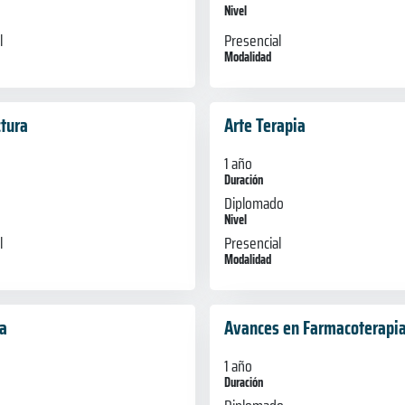
Nivel
Presencial
l
Modalidad
ctura
Arte Terapia
1 año
Duración
Diplomado
Nivel
l
Presencial
Modalidad
ía
Avances en Farmacoterapi
1 año
Duración