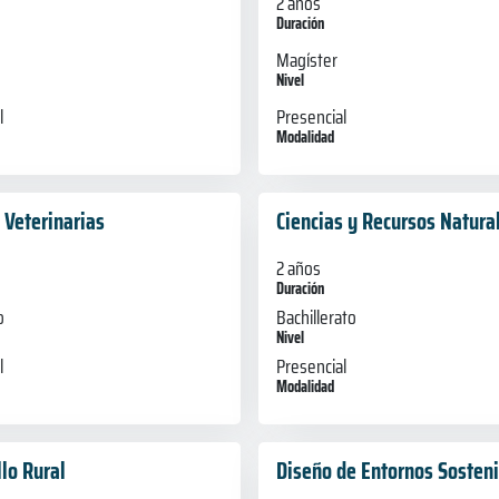
2 años
Duración
Magíster
Nivel
Presencial
l
Modalidad
 Veterinarias
Ciencias y Recursos Natura
2 años
Duración
o
Bachillerato
Nivel
l
Presencial
Modalidad
lo Rural
Diseño de Entornos Sosten