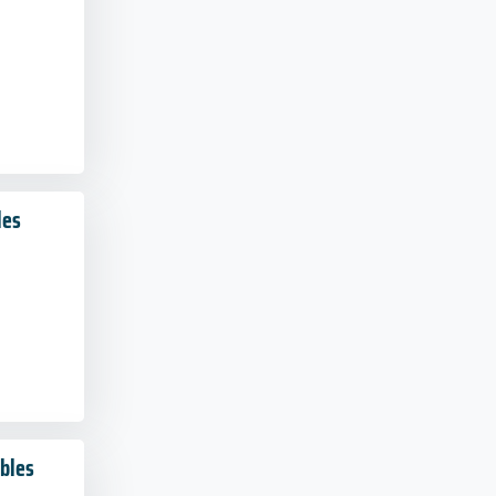
les
ibles