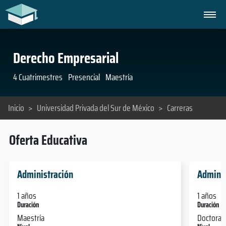
Derecho Empresarial
4 Cuatrimestres
Presencial
Maestría
Inicio
>
Universidad Privada del Sur de México
>
Carreras
Oferta Educativa
Administración
Adminis
1 años
1 años
Duración
Duración
Maestría
Doctorad