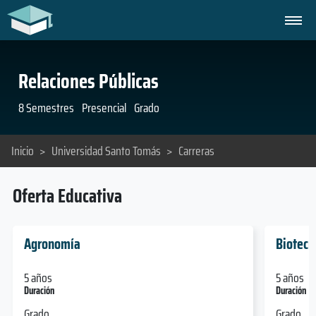
Relaciones Públicas
8 Semestres
Presencial
Grado
Inicio
>
Universidad Santo Tomás
>
Carreras
Oferta Educativa
Agronomía
Biotecn
5 años
5 años
Duración
Duración
Grado
Grado