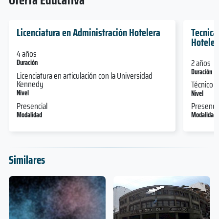
Licenciatura en Administración Hotelera
Tecnica
Hoteler
4 años
2 años
Duración
Duración
Licenciatura en articulación con la Universidad
Kennedy
Técnico
Nivel
Nivel
Presencial
Presencia
Modalidad
Modalidad
Similares