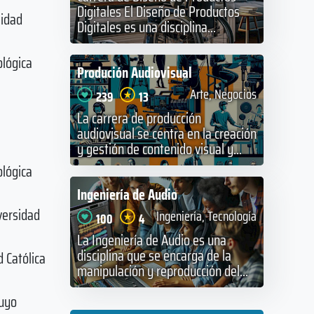
Digitales El Diseño de Productos
sidad
Digitales es una disciplina...
ológica
Produción Audiovisual
Arte, Negocios
239
13
La carrera de producción
audiovisual se centra en la creación
y gestión de contenido visual y...
ológica
Ingeniería de Audio
versidad
Ingeniería, Tecnología
100
4
La Ingeniería de Audio es una
disciplina que se encarga de la
 Católica
manipulación y reproducción del...
Cuyo