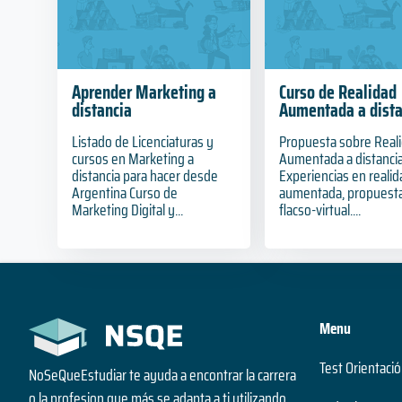
Aprender Marketing a
Curso de Realidad
distancia
Aumentada a dista
Listado de Licenciaturas y
Propuesta sobre Real
cursos en Marketing a
Aumentada a distanci
distancia para hacer desde
Experiencias en realid
Argentina Curso de
aumentada, propuest
Marketing Digital y...
flacso-virtual....
Menu
Test Orientació
NoSeQueEstudiar te ayuda a encontrar la carrera
o la profesion que más se adapta a ti utilizando