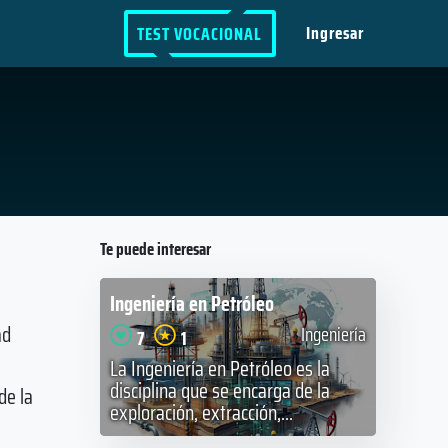
Ingresar
TEST VOCACIONAL
Te puede interesar
Ingeniería en Petróleo
ad
Ingeniería
7
1
La Ingeniería en Petróleo es la
disciplina que se encarga de la
de la
exploración, extracción,...