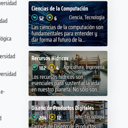
versidad
Ciencias de la Computación
Ciencia, Tecnología
52
6
idad
Las ciencias de la computación son
fundamentales para entender y
lógica
dar forma al futuro de la...
versidad
Recursos Hídricos
Agricultura, Ingeniería
102
4
versidad
Los recursos hídricos son
esenciales para sustentar la vida
en nuestro planeta. No sólo son...
 e-
Diseño de Productos Digitales
Arte, Tecnología
d
204
12
Carrera de Diseño de Productos