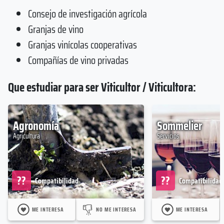
Consejo de investigación agrícola
Granjas de vino
Granjas vinícolas cooperativas
Compañías de vino privadas
Que estudiar para ser Viticultor / Viticultora:
Agronomía
Sommelier
Agricultura
Servicios
??
??
Compatibilidad
Compatibilidad
ME INTERESA
NO ME INTERESA
ME INTERESA