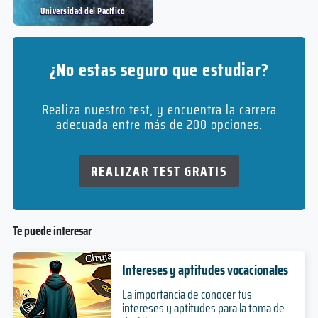
Modalidad
Universidad del Pací­fico
Diseño Gráfico
¿No estas seguro que estudiar?
4 años
Duración
Realiza nuestro test, y encuentra la carrera
adecuada entre más de 200 opciones.
Grado
Nivel
Presencial
Modalidad
REALIZAR TEST GRATIS
Diseño Industrial
Te puede interesar
4 años
Duración
Intereses y aptitudes vocacionales
Grado
La importancia de conocer tus
Nivel
intereses y aptitudes para la toma de
Presencial