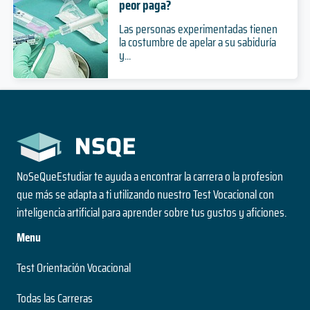
peor paga?
Modalidad
Las personas experimentadas tienen
la costumbre de apelar a su sabiduría
y...
Licenciado en Ciencia Política
4 años
Duración
Grado
Nivel
Presencial
Modalidad
NoSeQueEstudiar te ayuda a encontrar la carrera o la profesion
que más se adapta a ti utilizando nuestro Test Vocacional con
inteligencia artificial para aprender sobre tus gustos y aficiones.
Licenciado en Ciencias Ambientales
Menu
4 años
Duración
Test Orientación Vocacional
Grado
Nivel
Todas las Carreras
Presencial