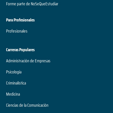
Forme parte de NoSeQueEstudiar
Modalidad
Para Profesionales
Licenciado en Sistemas de Información de las
Organizaciones
Profesionales
4 años
Duración
Grado
Carreras Populares
Nivel
Presencial
Administración de Empresas
Modalidad
Psicología
Criminalística
Licenciado en Sociología
Medicina
4 años
Duración
Ciencias de la Comunicación
Grado
Nivel