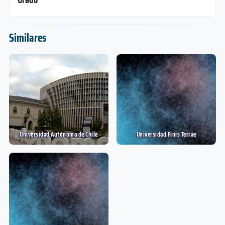
Similares
Actuario
4 años
Duración
Grado
Nivel
Presencial
Modalidad
Universidad Autónoma de Chile
Universidad Finis Terrae
Contador Público
4 años
Duración
Grado
Nivel
Presencial