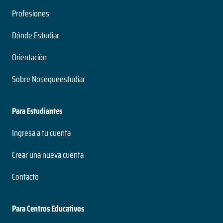
Modalidad
Profesiones
Dónde Estudiar
Licenciado en Diseño de Indumentaria y Textil
Orientación
4 años
Duración
Sobre Nosequeestudiar
Grado
Nivel
Presencial
Para Estudiantes
Modalidad
Ingresa a tu cuenta
Licenciado en Economía
Crear una nueva cuenta
4 años
Contacto
Duración
Grado
Para Centros Educativos
Nivel
Presencial