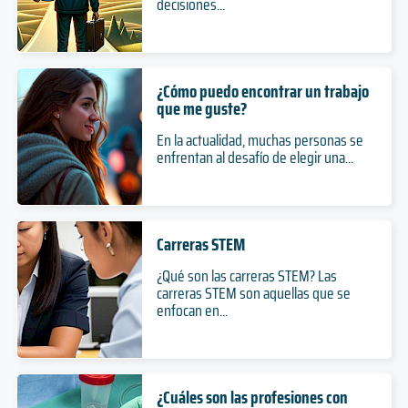
decisiones...
Modalidad
Ingeniero Agrónomo
¿Cómo puedo encontrar un trabajo
que me guste?
6 años
Duración
En la actualidad, muchas personas se
enfrentan al desafío de elegir una...
Grado
Nivel
Presencial
Modalidad
Carreras STEM
¿Qué son las carreras STEM? Las
Licenciado en Administración
carreras STEM son aquellas que se
enfocan en...
4 años
Duración
Grado
Nivel
¿Cuáles son las profesiones con
Presencial