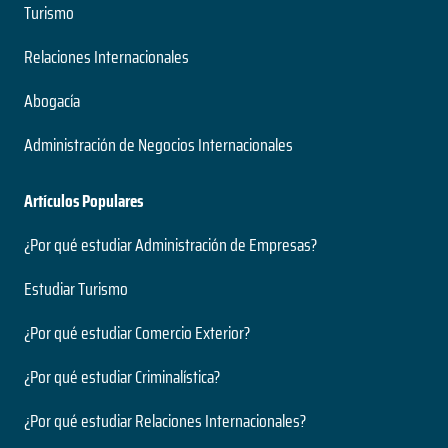
Turismo
Presencial
Modalidad
Relaciones Internacionales
Abogacía
Licenciado en Trabajo Social
Administración de Negocios Internacionales
4 años
Duración
Grado
Artículos Populares
Nivel
Presencial
¿Por qué estudiar Administración de Empresas?
Modalidad
Estudiar Turismo
Licenciatura en Ciencias de la Comunicación
¿Por qué estudiar Comercio Exterior?
4 años
¿Por qué estudiar Criminalística?
Duración
Grado
¿Por qué estudiar Relaciones Internacionales?
Nivel