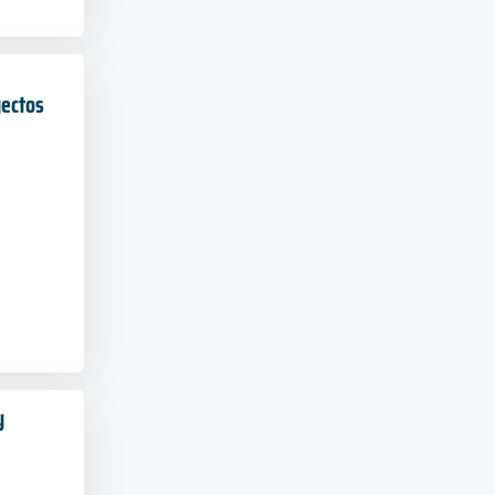
yectos
y