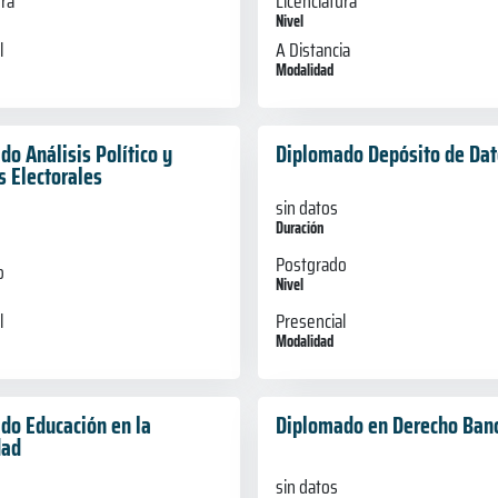
ura
Licenciatura
Nivel
l
A Distancia
Modalidad
o Análisis Político y
Diplomado Depósito de Dat
s Electorales
sin datos
Duración
Postgrado
o
Nivel
Presencial
l
Modalidad
do Educación en la
Diplomado en Derecho Banc
dad
sin datos