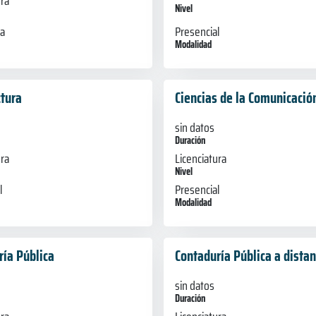
ura
Nivel
Presencial
ia
Modalidad
ctura
Ciencias de la Comunicació
sin datos
Duración
ura
Licenciatura
Nivel
l
Presencial
Modalidad
ría Pública
Contaduría Pública a distan
sin datos
Duración