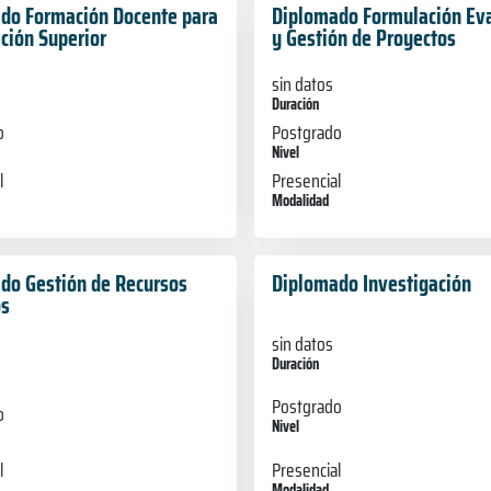
do Formación Docente para
Diplomado Formulación Ev
ción Superior
y Gestión de Proyectos
sin datos
Duración
o
Postgrado
Nivel
l
Presencial
Modalidad
do Gestión de Recursos
Diplomado Investigación
s
sin datos
Duración
Postgrado
o
Nivel
l
Presencial
Modalidad