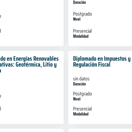
Duración
Postgrado
o
Nivel
l
Presencial
Modalidad
do en Energías Renovables
Diplomado en Impuestos y
ativas: Geotérmica, Litio y
Regulación Fiscal
a
sin datos
Duración
Postgrado
o
Nivel
Presencial
l
Modalidad