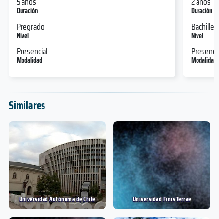
5 años
2 años
Duración
Duración
Pregrado
Bachiller
Nivel
Nivel
Presencial
Presencia
Modalidad
Modalidad
Similares
Universidad Autónoma de Chile
Universidad Finis Terrae