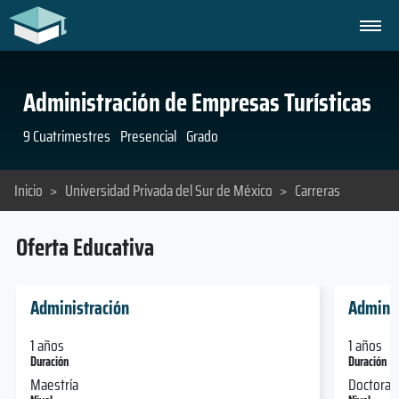
Administración de Empresas Turísticas
9 Cuatrimestres
Presencial
Grado
Inicio
>
Universidad Privada del Sur de México
>
Carreras
Oferta Educativa
Administración
Adminis
1 años
1 años
Duración
Duración
Maestría
Doctorad