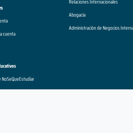
Relaciones Internacionales
es
Abogacía
uenta
Administración de Negocios Intern
a cuenta
ducativos
e NoSeQueEstudiar
ales