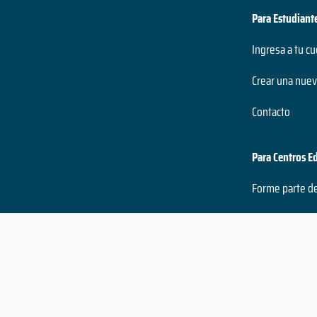
Para Estudiant
Ingresa a tu c
Crear una nuev
Contacto
Para Centros E
Forme parte d
Para Profesion
Profesionales