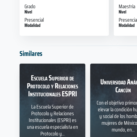
Grado
Maestría
Nivel
Nivel
Presencial
Presencia
Modalidad
Modalidad
Similares
Escuela Superior de
Universidad Aná
Protocolo y Relaciones
Cancún
Institucionales ESPRI
Con el objetivo primor
La Escuela Superior de
elevar la condición 
Protocolo y Relaciones
y social de los hom
Institucionales (ESPRI) es
mujeres de México 
una escuela especialista en
mundo, en...
Protocolo y...