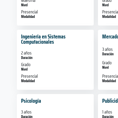
Maestría
Grado
Nivel
Nivel
Presencial
Presencia
Modalidad
Modalidad
Ingeniería en Sistemas
Mercado
Computacionales
3 años
2 años
Duración
Duración
Grado
Grado
Nivel
Nivel
Presencia
Presencial
Modalidad
Modalidad
Psicología
Publici
3 años
1 años
Duración
Duración