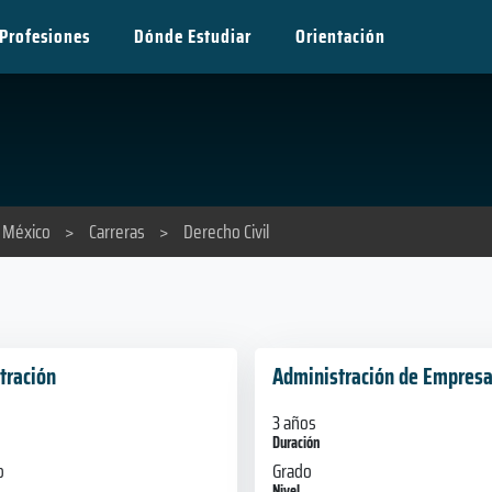
Profesiones
Dónde Estudiar
Orientación
e México
>
Carreras
>
Derecho Civil
tración
Administración de Empres
3 años
Duración
o
Grado
Nivel