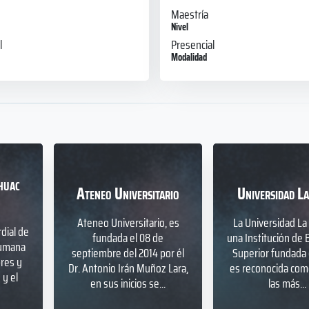
Maestría
Nivel
l
Presencial
Modalidad
huac
Ateneo Universitario
Universidad La
Ateneo Universitario, es
La Universidad La 
dial de
fundada el 08 de
una Institución de 
humana
septiembre del 2014 por él
Superior fundada 
bres y
Dr. Antonio Irán Muñoz Lara,
es reconocida com
y el
en sus inicios se...
las más...