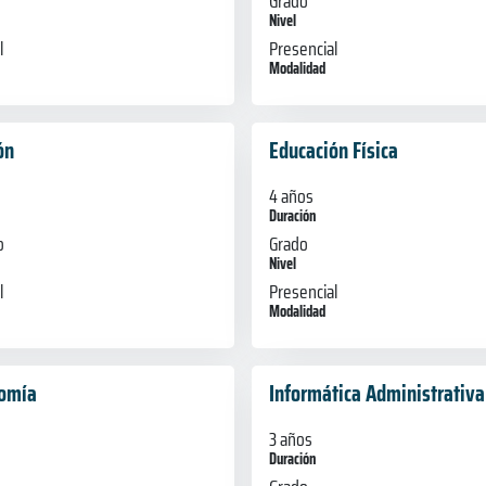
Grado
Nivel
l
Presencial
Modalidad
ón
Educación Física
4 años
Duración
o
Grado
Nivel
l
Presencial
Modalidad
omía
Informática Administrativa
3 años
Duración