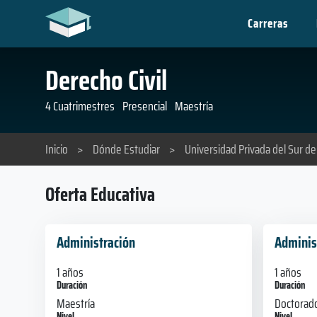
Carreras
Derecho Civil
4 Cuatrimestres
Presencial
Maestría
Inicio
>
Dónde Estudiar
>
Universidad Privada del Sur d
Oferta Educativa
Administración
Adminis
1 años
1 años
Duración
Duración
Maestría
Doctorad
Nivel
Nivel