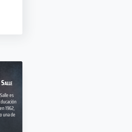
 Salle
Salle es
Educación
en 1962,
o una de