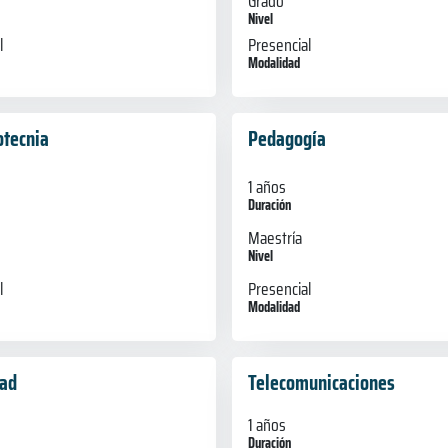
Grado
Nivel
l
Presencial
Modalidad
tecnia
Pedagogía
1 años
Duración
Maestría
Nivel
l
Presencial
Modalidad
dad
Telecomunicaciones
1 años
Duración