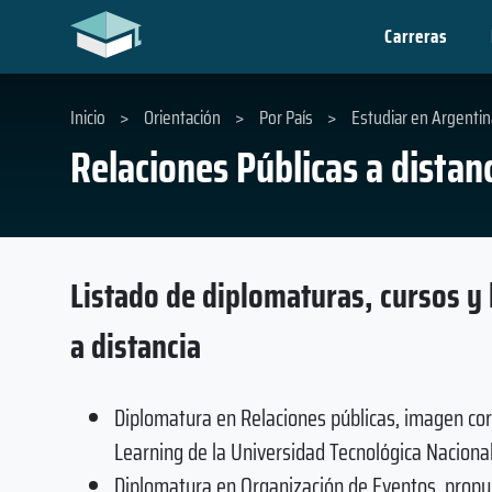
Carreras
Inicio
>
Orientación
>
Por País
>
Estudiar en Argentin
Relaciones Públicas a distan
Listado de diplomaturas, cursos y 
a distancia
Diplomatura en Relaciones públicas, imagen corp
Learning de la Universidad Tecnológica Nacional
Diplomatura en Organización de Eventos, propue