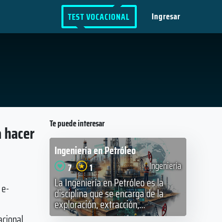
Ingresar
TEST VOCACIONAL
Te puede interesar
a hacer
Ingeniería en Petróleo
Ingeniería
7
1
La Ingeniería en Petróleo es la
 e-
disciplina que se encarga de la
exploración, extracción,...
cional.