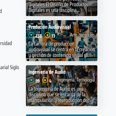
Digitales El Diseño de Productos
Digitales es una disciplina...
d
Produción Audiovisual
Arte, Negocios
238
13
ersidad
La carrera de producción
audiovisual se centra en la creación
y gestión de contenido visual y...
arial Siglo
Ingeniería de Audio
Ingeniería, Tecnología
99
4
La Ingeniería de Audio es una
disciplina que se encarga de la
manipulación y reproducción del...