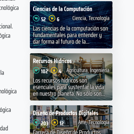
cnológica
Ciencias de la Computación
Ciencia, Tecnología
52
6
ional.
Las ciencias de la computación son
fundamentales para entender y
ógica
dar forma al futuro de la...
Recursos Hídricos
.
Agricultura, Ingeniería
102
4
la
Los recursos hídricos son
esenciales para sustentar la vida
nológica
en nuestro planeta. No sólo son...
lógica
Diseño de Productos Digitales
Arte, Tecnología
203
12
idad
Carrera de Diseño de Productos