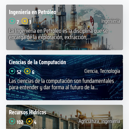
Ingeniería en Petróleo
Ingeniería
7
1
La Ingeniería en Petróleo es la disciplina que se
encarga de la exploración, extracción,...
Ciencias de la Computación
Ciencia, Tecnología
52
6
Las ciencias de la computación son fundamentales
para entender y dar forma al futuro de la...
Recursos Hídricos
Agricultura, Ingeniería
102
4