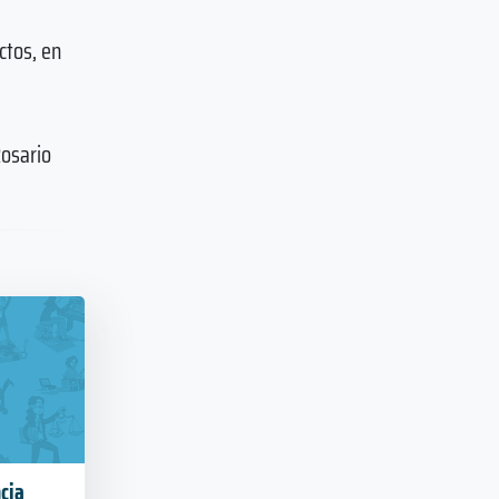
ctos, en
Rosario
cia