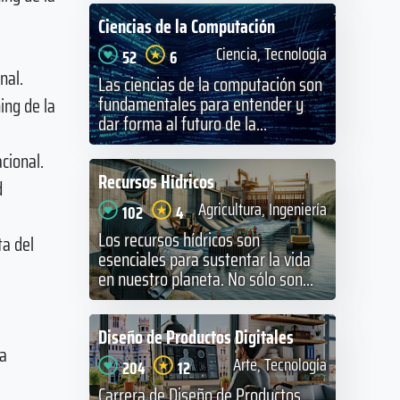
Ciencias de la Computación
Ciencia, Tecnología
52
6
nal.
Las ciencias de la computación son
fundamentales para entender y
ing de la
dar forma al futuro de la...
cional.
Recursos Hídricos
d
Agricultura, Ingeniería
102
4
Los recursos hídricos son
ta del
esenciales para sustentar la vida
en nuestro planeta. No sólo son...
Diseño de Productos Digitales
la
Arte, Tecnología
204
12
Carrera de Diseño de Productos