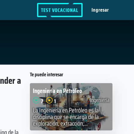
Ingresar
TEST VOCACIONAL
Te puede interesar
ender a
Ingeniería en Petróleo
Ingeniería
7
1
La Ingeniería en Petróleo es la
disciplina que se encarga de la
exploración, extracción,...
ing de la