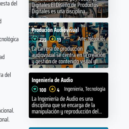
uesta del
Digitales El Diseño de Productos
Digitales es una disciplina...
d
Produción Audiovisual
cnológica
Arte, Negocios
239
13
La carrera de producción
audiovisual se centra en la creación
dad
y gestión de contenido visual y...
ta del
Ingeniería de Audio
Ingeniería, Tecnología
100
4
La Ingeniería de Audio es una
disciplina que se encarga de la
cional.
manipulación y reproducción del...
onal.