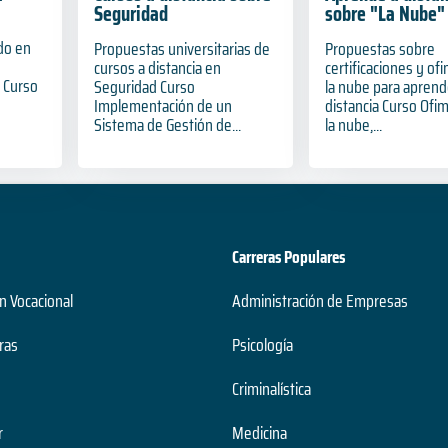
Seguridad
sobre "La Nube"
do en
Propuestas universitarias de
Propuestas sobre
cursos a distancia en
certificaciones y of
a Curso
Seguridad Curso
la nube para aprend
Implementación de un
distancia Curso Ofim
Sistema de Gestión de...
la nube,...
Carreras Populares
n Vocacional
Administración de Empresas
ras
Psicología
Criminalística
r
Medicina