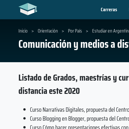
Carreras
Inicio
>
Orientación
>
Por País
>
Estudiar en Argentin
Comunicación y medios a dis
Listado de Grados, maestrías y cu
distancia este 2020
Curso Narrativas Digitales, propuesta del Centr
Curso Blogging en Blogger, propuesta del Centro
Curso Cómo hacer presentaciones efectivas con 