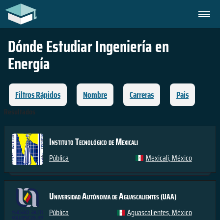
Dónde Estudiar
Ingeniería en
Energía
Filtros Rápidos
Nombre
Carreras
Pais
Resultados
Instituto Tecnológico de Mexicali
Pública
Mexicali, México
Universidad Autónoma de Aguascalientes
(UAA)
Pública
Aguascalientes, México