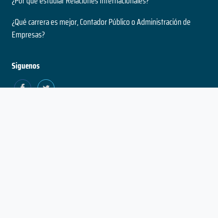
¿Por qué estudiar Relaciones Internacionales?
¿Qué carrera es mejor, Contador Público o Administración de
Empresas?
Siguenos
Estado
Política de
Política
Términos
Contacto
del
Privacidad y
de
Proyecto
Utilización de
Cookies
Cookies
© No Se Que Estudiar 2026
- Beta