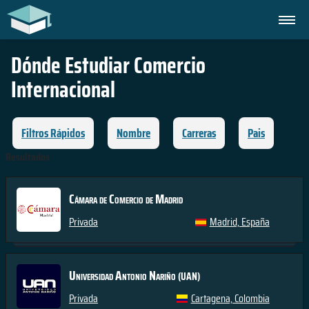
Dónde Estudiar
Comercio
Internacional
Filtros Rápidos
Nombre
Carreras
Pais
Resultados
Cámara de Comercio de Madrid
Privada
Madrid, España
Universidad Antonio Nariño
(UAN)
Privada
Cartagena, Colombia