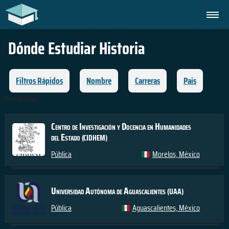
Dónde Estudiar
Historia
Filtros Rápidos
Nombre
Carreras
Pais
Resultados
Centro de Investigación y Docencia en Humanidades
del Estado
(CIDHEM)
Pública
Morelos, México
Universidad Autónoma de Aguascalientes
(UAA)
Pública
Aguascalientes, México