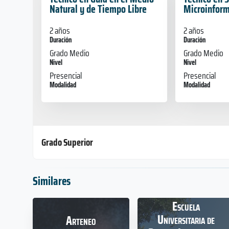
Natural y de Tiempo Libre
Microinform
2 años
2 años
Duración
Duración
Grado Medio
Grado Medio
Nivel
Nivel
Presencial
Presencial
Modalidad
Modalidad
Grado Superior
Similares
Técnico Superior en
Técnico Supe
Desarrollo de Aplicaciones
Desarrollo d
Escuela
Multiplataforma
Web (DAW)
Universitaria de
Arteneo