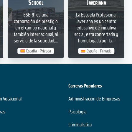
2 años
School
Javeriana
Duración
Grado Superior
ESERP es una
La Escuela Profesional
Nivel
corporación de prestigio
Javeriana es un centro
Presencial
en el campo nacional y
educativo de iniciativa
Modalidad
también internacional, al
social, esta concertada y
servicio de la sociedad,...
homologada por la...
España - Privada
España - Privada
Carreras Populares
n Vocacional
Administración de Empresas
ras
Psicología
Criminalística