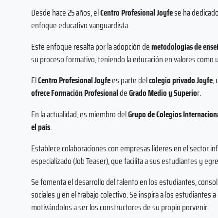
Desde hace 25 años, el
Centro Profesional Joyfe
se ha dedicado
enfoque educativo vanguardista.
Este enfoque resalta por la adopción de
metodologías de enseñ
su proceso formativo, teniendo la educación en valores como un
El
Centro Profesional Joyfe
es parte del
colegio privado Joyfe
,
ofrece Formación Profesional
de
Grado Medio y Superio
r.
En la actualidad, es miembro del
Grupo de Colegios Internacion
el país
.
Establece colaboraciones con empresas líderes en el sector in
especializado (Job Teaser), que facilita a sus estudiantes y eg
Se fomenta el desarrollo del talento en los estudiantes, cons
sociales y en el trabajo colectivo. Se inspira a los estudiantes a
motivándolos a ser los constructores de su propio porvenir.