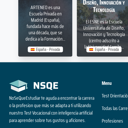
2 años
2 años
Diseño, Innovación y
Duración
Duración
ARTENEO es una
Tecnología
Grado Superior
Grado Superior
Escuela Privada en
Nivel
Nivel
Madrid (España),
El ESNE es la Escuela
Presencial
Presencial
fundada hace más de
Universitaria de Diseño,
Modalidad
Modalidad
una década, que se
Innovación y Tecnología
dedica a la Formación...
(centro adscrito a
la Universidad Camilo...
España - Privada
España - Privada
Menu
Test Orientació
NoSeQueEstudiar te ayuda a encontrar la carrera
o la profesion que más se adapta a ti utilizando
Todas las Carre
nuestro Test Vocacional con inteligencia artificial
para aprender sobre tus gustos y aficiones.
Profesiones