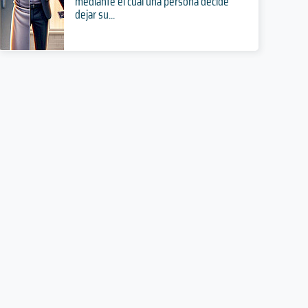
mediante el cual una persona decide
dejar su...