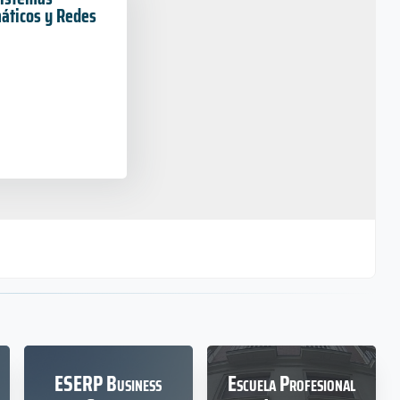
áticos y Redes
rior en
Técnico Superior en
e Aplicaciones
Enseñanza y Animación
Sociodeportiva
ESERP Business
Escuela Profesional