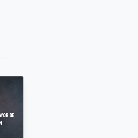
yor de
n