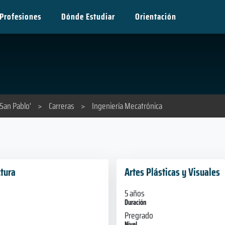
Profesiones
Dónde Estudiar
Orientación
'San Pablo'
>
Carreras
>
Ingeniería Mecatrónica
ctura
Artes Plásticas y Visuales
5 años
Duración
Pregrado
Nivel