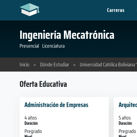
Carreras
Ingeniería Mecatrónica
Presencial
Licenciatura
Inicio
>
Dónde Estudiar
>
Universidad Católica Boliviana 
Oferta Educativa
Administración de Empresas
Arquite
4 años
5 años
Duración
Duración
Pregrado
Pregrado
Nivel
Nivel