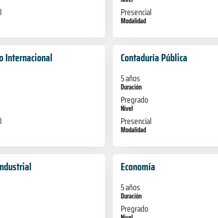
l
Presencial
Modalidad
o Internacional
Contaduría Pública
5 años
Duración
Pregrado
Nivel
l
Presencial
Modalidad
ndustrial
Economía
5 años
Duración
Pregrado
Nivel