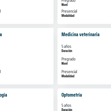
Pregrado
Nivel
l
Presencial
Modalidad
a
Medicina veterinaria
5 años
Duración
Pregrado
Nivel
l
Presencial
Modalidad
ogía
Optometría
5 años
Duración