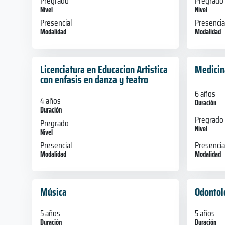
Pregrado
Pregrado
Nivel
Nivel
Presencial
Presencia
Modalidad
Modalidad
Licenciatura en Educacion Artistica
Medicin
con enfasis en danza y teatro
6 años
4 años
Duración
Duración
Pregrado
Pregrado
Nivel
Nivel
Presencia
Presencial
Modalidad
Modalidad
Música
Odontol
5 años
5 años
Duración
Duración