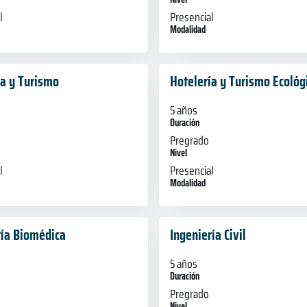
l
Presencial
Modalidad
ía y Turismo
Hotelería y Turismo Ecológ
5 años
Duración
Pregrado
Nivel
l
Presencial
Modalidad
ría Biomédica
Ingeniería Civil
5 años
Duración
Pregrado
Nivel