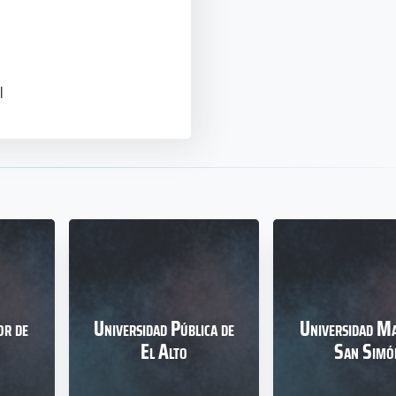
l
or de
Universidad Pública de
Universidad Ma
El Alto
San Simó