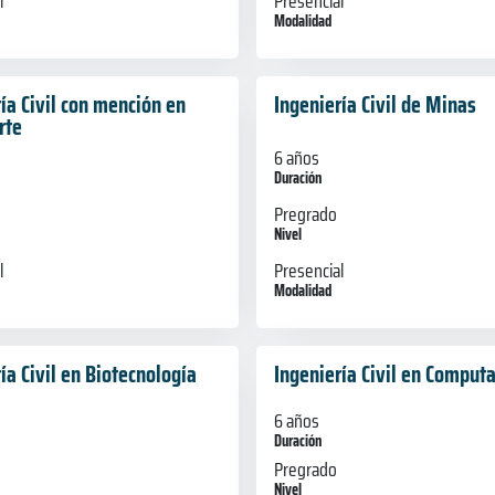
l
Presencial
Modalidad
ía Civil con mención en
Ingeniería Civil de Minas
rte
6 años
Duración
Pregrado
Nivel
Presencial
l
Modalidad
ía Civil en Biotecnología
Ingeniería Civil en Comput
6 años
Duración
Pregrado
Nivel