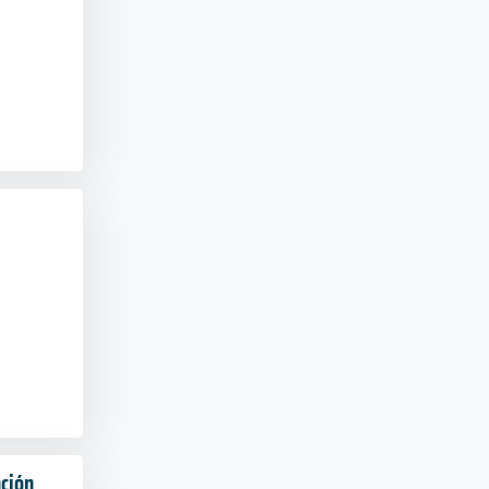
a
nción