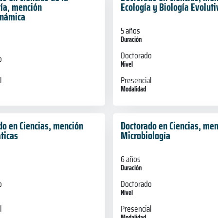
ría, mención
Ecología y Biología Evoluti
inámica
5 años
Duración
Doctorado
o
Nivel
Presencial
l
Modalidad
do en Ciencias, mención
Doctorado en Ciencias, me
ticas
Microbiología
6 años
Duración
o
Doctorado
Nivel
l
Presencial
Modalidad