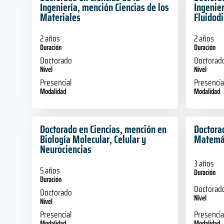
Ingeniería, mención Ciencias de los
Ingenie
Materiales
Fluidod
2 años
2 años
Duración
Duración
Doctorado
Doctorad
Nivel
Nivel
Presencial
Presencia
Modalidad
Modalidad
Doctorado en Ciencias, mención en
Doctora
Biología Molecular, Celular y
Matemá
Neurociencias
3 años
5 años
Duración
Duración
Doctorad
Doctorado
Nivel
Nivel
Presencia
Presencial
Modalidad
Modalidad