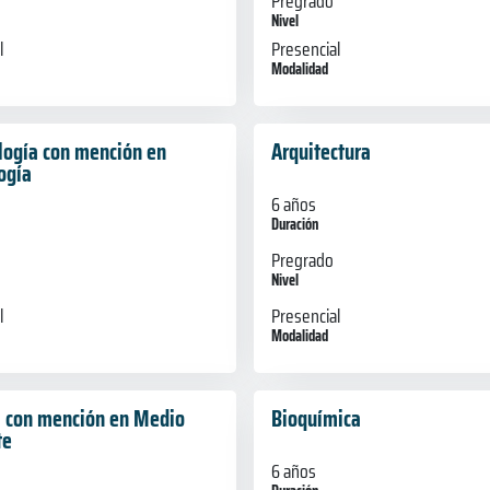
Pregrado
Nivel
l
Presencial
Modalidad
logía con mención en
Arquitectura
ogía
6 años
Duración
Pregrado
Nivel
Presencial
l
Modalidad
a con mención en Medio
Bioquímica
te
6 años