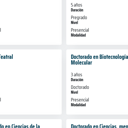
5 años
Duración
Pregrado
Nivel
l
Presencial
Modalidad
Teatral
Doctorado en Biotecnologí
Molecular
3 años
Duración
Doctorado
Nivel
l
Presencial
Modalidad
o en Ciencias de la
Doctorado en Ciencias, me