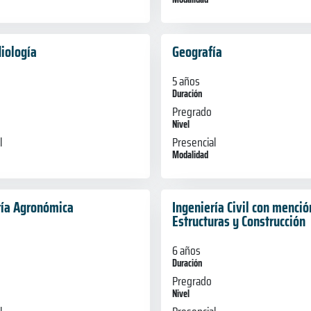
iología
Geografía
5 años
Duración
Pregrado
Nivel
l
Presencial
Modalidad
ría Agronómica
Ingeniería Civil con menció
Estructuras y Construcción
6 años
Duración
Pregrado
Nivel