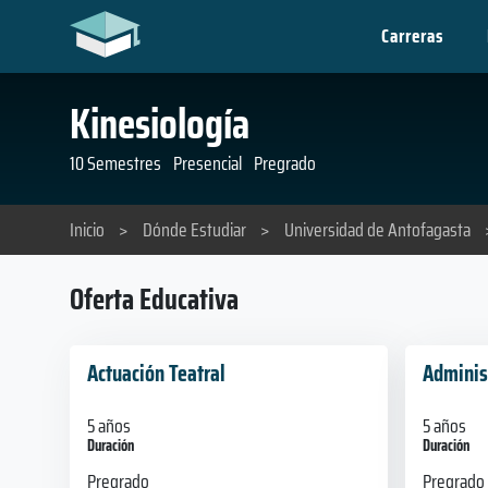
Carreras
Kinesiología
10 Semestres
Presencial
Pregrado
Inicio
>
Dónde Estudiar
>
Universidad de Antofagasta
Oferta Educativa
Actuación Teatral
Adminis
5 años
5 años
Duración
Duración
Pregrado
Pregrado