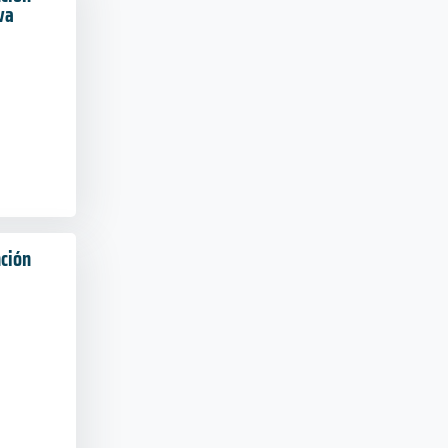
va
nción