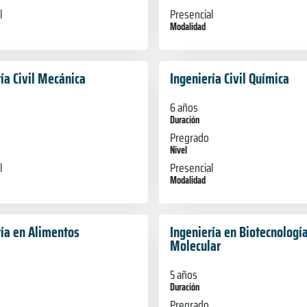
l
Presencial
Modalidad
ía Civil Mecánica
Ingeniería Civil Química
6 años
Duración
Pregrado
Nivel
l
Presencial
Modalidad
ría en Alimentos
Ingeniería en Biotecnologí
Molecular
5 años
Duración
Pregrado