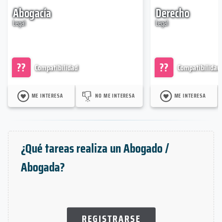
Abogacía
Derecho
Legal
Legal
??
??
Compatibilidad
Compatibilidad
ME INTERESA
NO ME INTERESA
ME INTERESA
¿Qué tareas realiza un Abogado /
Abogada?
REGISTRARSE