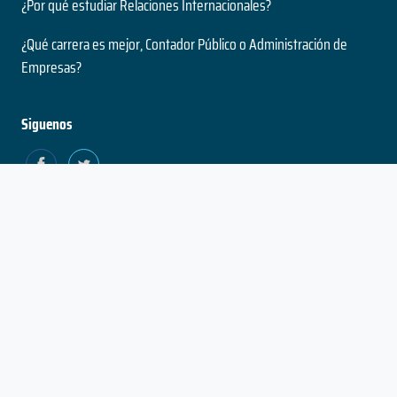
¿Por qué estudiar Relaciones Internacionales?
¿Qué carrera es mejor, Contador Público o Administración de
Empresas?
Siguenos
Estado
Política de
Política
Términos
Contacto
del
Privacidad y
de
Proyecto
Utilización de
Cookies
Cookies
© No Se Que Estudiar 2026
- Beta